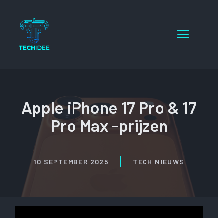
Ga
naar
Menu
de
inhoud
Apple iPhone 17 Pro & 17
Pro Max -prijzen
10 SEPTEMBER 2025
TECH NIEUWS