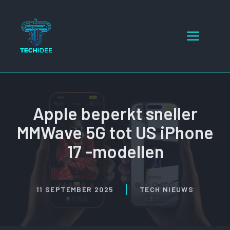
Ga
naar
Menu
de
inhoud
Apple beperkt sneller
MMWave 5G tot US iPhone
17 -modellen
11 SEPTEMBER 2025
TECH NIEUWS