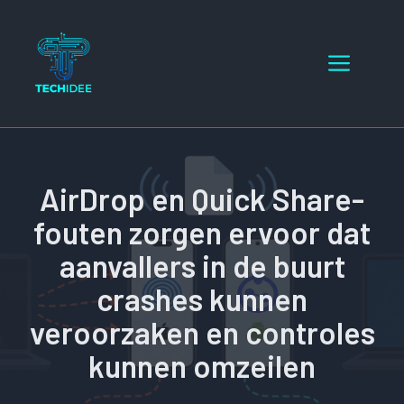
Ga
naar
Menu
de
inhoud
AirDrop en Quick Share-
fouten zorgen ervoor dat
aanvallers in de buurt
crashes kunnen
veroorzaken en controles
kunnen omzeilen