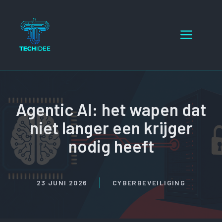
Ga
naar
Menu
de
inhoud
Agentic AI: het wapen dat
niet langer een krijger
nodig heeft
23 JUNI 2026
CYBERBEVEILIGING