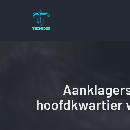
Ga
naar
de
inhoud
Aanklagers 
hoofdkwartier 