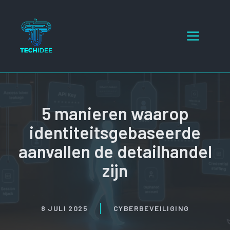
Ga
naar
Menu
de
inhoud
5 manieren waarop
identiteitsgebaseerde
aanvallen de detailhandel
zijn
8 JULI 2025
CYBERBEVEILIGING